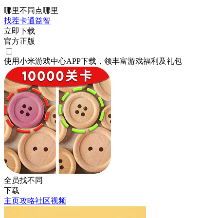
哪里不同点哪里
找茬
卡通
益智
立即下载
官方正版
使用小米游戏中心APP
下载
，领丰富游戏
福利
及
礼包
全员找不同
下载
主页
攻略
社区
视频