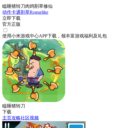
瞌睡猪转刀肉鸽割草修仙
动作
卡通
割草
Roguelike
立即下载
官方正版
使用小米游戏中心APP
下载
，领丰富游戏
福利
及
礼包
瞌睡猪转刀
下载
主页
攻略
社区
视频