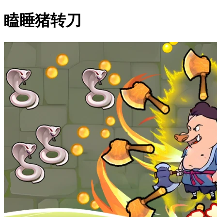
瞌睡猪转刀