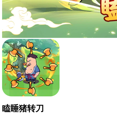
瞌睡猪转刀