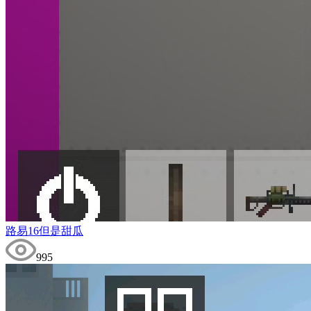
路易16但是甜瓜
995