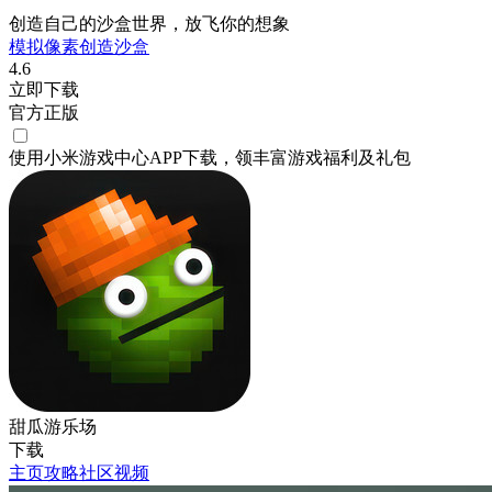
创造自己的沙盒世界，放飞你的想象
模拟
像素
创造
沙盒
4.6
立即下载
官方正版
使用小米游戏中心APP
下载
，领丰富游戏
福利
及
礼包
甜瓜游乐场
下载
主页
攻略
社区
视频