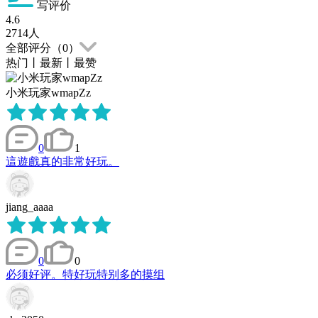
写评价
4.6
2714
人
全部评分（
0
）
热门
丨
最新
丨
最赞
小米玩家wmapZz
0
1
這遊戲真的非常好玩。
jiang_aaaa
0
0
必须好评。特好玩特别多的摸组