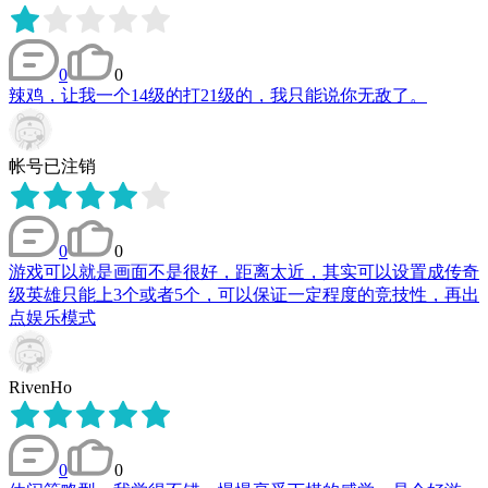
0
0
辣鸡，让我一个14级的打21级的，我只能说你无敌了。
帐号已注销
0
0
游戏可以就是画面不是很好，距离太近，其实可以设置成传奇
级英雄只能上3个或者5个，可以保证一定程度的竞技性，再出
点娱乐模式
RivenHo
0
0