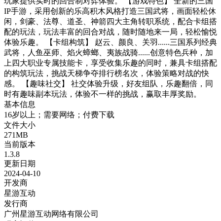
玩家提供实时的回合制对弈体验。 【游戏特色】 全新的三国
IP手游，采用创新的乐高积木风格打造三国武将，画面轻松休
闲，剑豪、法尊、道圣、神箭四大主角转职系统，配合卡组搭
配的玩法，玩法丰富的回合对战，随时随地来一局，轻松愉悦
体验乐趣。 【卡组构筑】 赵云、颜良、关羽......三国系列经典
武将，人鱼巫师、焰火蟑螂、夷族战骑......创意特色兵种，加
上四大职业专属技能卡，享受收集乐趣的同时，兼具卡组搭配
的构筑玩法，挑战天梯争夺排行榜名次，体验策略对战的快
感。 【趣味社交】 社交体验升级，好友组队，乐趣翻倍，同
时有趣味副本玩法，体验不一样的挑战，赢取丰厚奖励。
基本信息
16岁以上；需要网络；付费下载
文件大小
271MB
当前版本
1.3.8
更新日期
2024-04-10
开发商
星游互动
发行商
广州星游互动网络有限公司