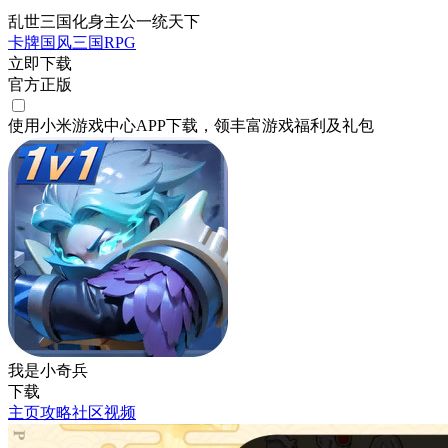
乱世三国化身主公一统天下
卡牌
国风
三国
RPG
立即下载
官方正版
使用小米游戏中心APP
下载
，领丰富游戏
福利
及
礼包
我是小奇兵
下载
主页
攻略
社区
视频