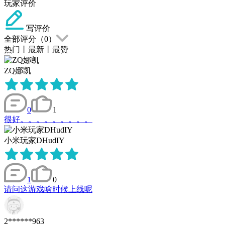
玩家评价
写评价
全部评分（
0
）
热门
丨
最新
丨
最赞
ZQ娜凯
0
1
很好。。。。。。。。。
小米玩家DHudIY
1
0
请问这游戏啥时候上线呢
2******963