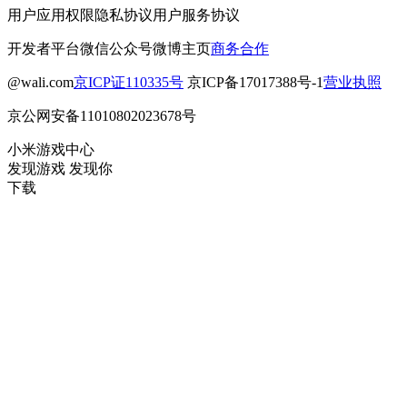
用户应用权限
隐私协议
用户服务协议
开发者平台
微信公众号
微博主页
商务合作
@wali.com
京ICP证110335号
京ICP备17017388号-1
营业执照
京公网安备11010802023678号
小米游戏中心
发现游戏 发现你
下载