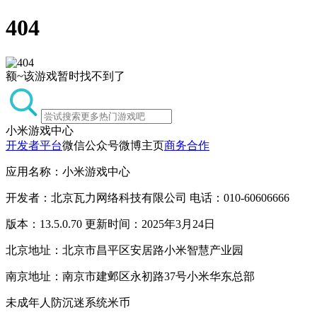
404
额~该游戏暂时找不到了
小米游戏中心
开发者平台
微信公众号
微博主页
商务合作
应用名称：小米游戏中心
开发者：北京瓦力网络科技有限公司 电话：010-60606666
版本：13.5.0.70 更新时间：2025年3月24日
北京地址：北京市昌平区安居路小米智慧产业园
南京地址：南京市建邺区永初路37号小米华东总部
未成年人防沉迷系统
米币