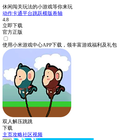
休闲闯关玩法的小游戏等你来玩
动作
卡通
平台跳跃
横版卷轴
4.8
立即下载
官方正版
使用小米游戏中心APP
下载
，领丰富游戏
福利
及
礼包
双人解压跳跳
下载
主页
攻略
社区
视频