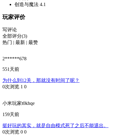
创造与魔法
4.1
玩家评价
写评论
全部评分(3)
热门
|
最新
|
最赞
2******678
551天前
为什么到12关，那就没有时间了呢？
0次浏览
1
0
小米玩家t0khqe
159天前
挺好玩的其实，就是自由模式死了之后不能退出。
0次浏览
0
0