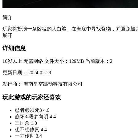
简介
玩家将扮演一条凶猛的大白鲨，在海底中寻找食物，并避免被其
展开
详细信息
16岁以上
无需网络
文件大小：129MB
当前版本：2
更新日期：
2024-02-29
发行商：
海南星空跳动科技有限公司
玩此游戏的玩家还喜欢
忍者必须死3
4.6
崩坏3-曙梦向明
4.4
三国杀
1.8
想不想修真
4.4
一刀传世
3.4