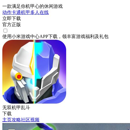
一款满足你机甲心的休闲游戏
动作
卡通
机甲
多人在线
立即下载
官方正版
使用小米游戏中心APP
下载
，领丰富游戏
福利
及
礼包
无双机甲乱斗
下载
主页
攻略
社区
视频