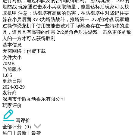
进行对战，通过和队友的合作赢得胜利。 游戏玩法： -3v3的
塔防战 玩家通过击杀小兵获取能量，能量达标后玩家可以获
取机甲 注意：防御塔有高额的伤害，在防御塔中对战记住要
躲在小兵后面 3V3为塔防战斗，推塔第一 -2v2的对战 玩家通
过操作恐龙机甲使用技能击败对手 场地会存在一些特殊的道
具，道具具有高额的伤害 2v2是角色对决游戏，击杀更多的敌
人的一方才可以获得胜利
基本信息
无需网络；付费下载
文件大小
70MB
当前版本
1.0.5
更新日期
2024-02-29
发行商
深圳市华微互动娱乐有限公司
玩家评价
写评价
全部评分（
0
）
热门
丨
最新
丨
最赞