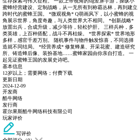
生存探索与伟大征程。 一款上帝视角的slg竖屏手游，操纵小
蜜蜂经营建设、定制战略，从一无所有到称霸丛林，再到建立
跨时代的蜜蜂王国。 *微观视角* Q萌画风下，以小蜜蜂的视
角展示世界，角度奇趣，与人类世界大不相同。 *创新战略*
放置出兵，合成升级，减少等待，轻松护肝。 三样兵种，多
类英雄，上百种搭配，战斗不再枯燥。 *世界探索* 世界地形
多样，感官千差万别。 随机事件与物件触发惊喜，不同选择
造就不同结局。 *经营养成* 修复蜂巢、开采花蜜、建造研究
所、铸造蜂后像、装扮基地……蜜蜂家园由你亲自打造。 一
起见证蜜蜂王国的发展史诗吧。
基本信息
12岁以上；需要网络；付费下载
更新日期
2024-12-09
开发商
酷牛网络
发行商
霍尔果斯酷牛网络科技有限公司
玩家评价
写评价