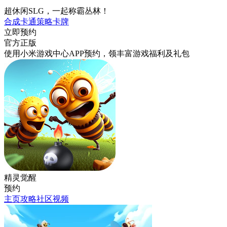
超休闲SLG，一起称霸丛林！
合成
卡通
策略
卡牌
立即预约
官方正版
使用小米游戏中心APP
预约
，领丰富游戏
福利
及
礼包
精灵觉醒
预约
主页
攻略
社区
视频