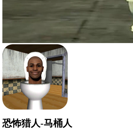
恐怖猎人-马桶人