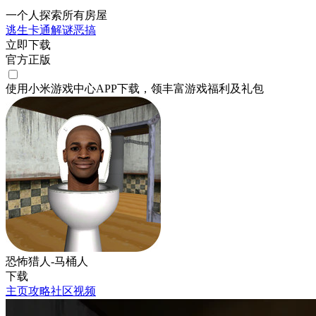
一个人探索所有房屋
逃生
卡通
解谜
恶搞
立即下载
官方正版
使用小米游戏中心APP
下载
，领丰富游戏
福利
及
礼包
恐怖猎人-马桶人
下载
主页
攻略
社区
视频