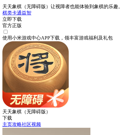
天天象棋（无障碍版）让视障者也能体验到象棋的乐趣。
棋类
卡通
益智
立即下载
官方正版
使用小米游戏中心APP
下载
，领丰富游戏
福利
及
礼包
天天象棋（无障碍版）
下载
主页
攻略
社区
视频