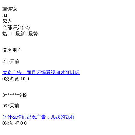
写评论
3.8
52人
全部评分(52)
热门
|
最新
|
最赞
匿名用户
215天前
太多广告，而且还得看视频才可以玩
0次浏览
10
0
3******949
597天前
平什么你们都没广告，儿我的就有
0次浏览
0
0