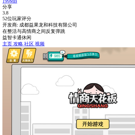
199MB
分享
3.8
52位玩家评分
开发商: 成都益果龙和科技有限公司
在整活与高情商之间反复弹跳
益智
卡通
休闲
主页
攻略
社区
视频