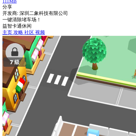
111MB
分享
开发商: 深圳二象科技有限公司
一键清除堵车场！
益智
卡通
休闲
主页
攻略
社区
视频