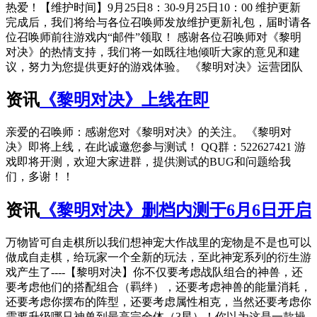
热爱！【维护时间】9月25日8：30-9月25日10：00 维护更新
完成后，我们将给与各位召唤师发放维护更新礼包，届时请各
位召唤师前往游戏内“邮件”领取！ 感谢各位召唤师对《黎明
对决》的热情支持，我们将一如既往地倾听大家的意见和建
议，努力为您提供更好的游戏体验。 《黎明对决》运营团队
资讯
《黎明对决》上线在即
亲爱的召唤师：感谢您对《黎明对决》的关注。 《黎明对
决》即将上线，在此诚邀您参与测试！ QQ群：522627421 游
戏即将开测，欢迎大家进群，提供测试的BUG和问题给我
们，多谢！！
资讯
《黎明对决》删档内测于6月6日开启
万物皆可自走棋所以我们想神宠大作战里的宠物是不是也可以
做成自走棋，给玩家一个全新的玩法，至此神宠系列的衍生游
戏产生了----【黎明对决】你不仅要考虑战队组合的神兽，还
要考虑他们的搭配组合（羁绊），还要考虑神兽的能量消耗，
还要考虑你摆布的阵型，还要考虑属性相克，当然还要考虑你
需要升级哪只神兽到最高完全体（3星）！你以为这是一款操