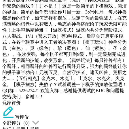
作繁杂的游戏？！并不是！！这是一款简单的下棋游戏，简洁
的界面、简单的操作都能让你耳目一新，3分钟1局，每只神兽
都是你的棋子，如何选择和摆放，决定了你的最强战力，在充
满策略的棋盘中以智取人，动态的神兽搭配给了玩家无限可能
性！上手容易精通难！【游戏模式】游戏内共分为冒险模式、
八人混战、1V1（暂未开放）等3种模式，后期会开启更多模
式，在各个联赛中进入王者的决赛圈！【棋子玩法】神兽分为
凡（白色）、灵（绿色）、珍（蓝色）、仙（紫色）、圣（金
色）， 依次变强。每个棋子都可升到9级，到一定级别完成进
化，开启新的技能，改变形象。【羁绊玩法】每只神兽都有1
个羁绊，相同羁绊的神兽可进行羁绊升级，强力的羁绊能让你
的棋子事半功倍！元初五灵、自然守护者、啸天凶兽、荒原之
力......【五行相克】金克木、木克土、土克水、水克火、火克
金。【棋子摆放】失败了？试着调整一下棋子的摆放位置吧！
QQ群：522627421 欢迎入群，感谢提供测试的BUG和问题提
交给我们，多谢！！
玩家评价
写评价
全部评分（
0
）