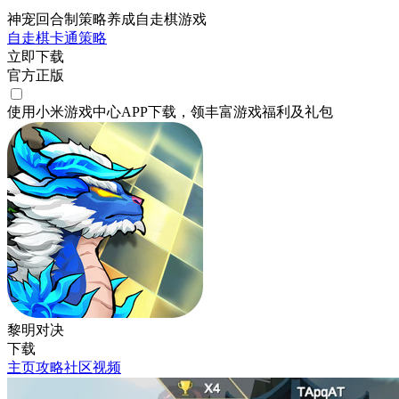
神宠回合制策略养成自走棋游戏
自走棋
卡通
策略
立即下载
官方正版
使用小米游戏中心APP
下载
，领丰富游戏
福利
及
礼包
黎明对决
下载
主页
攻略
社区
视频