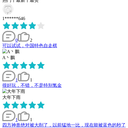
热门
丨
最新
丨
最赞
1******646
0
2
可以试试，中国特色自走棋
A丶鵬
1
1
很好玩，不错，不是特别氪金
大年下雨
1
1
四方神兽绝对被大削了，以前猛地一比，现在能被蓝色的秒了