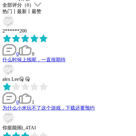
全部评分（
0
）
热门
丨
最新
丨
最赞
2******200
0
0
什么时候上线呢，一直很期待
alex Lee🤐 🤐
0
1
为什么小米玩不了这个游戏，下载还要预约
你挺能闹i_4TAI