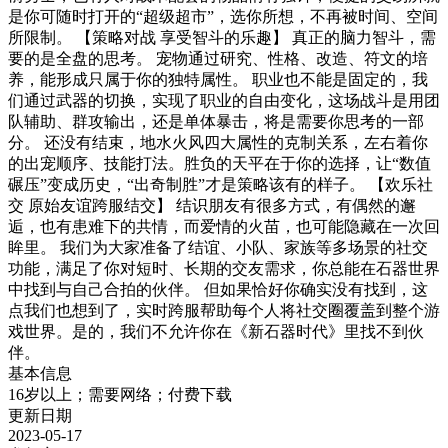
是你可随时打开的“超级超市”，选你所想，不再被时间、空间
所限制。 【策略对战 享受智斗的乐趣】 真正的脑力智斗，需
要的是全盘的思考。 宠物通过研究、性格、改造、符文的培
养，能形成只属于你的独特属性。 职业也不能是固定的，我
们通过武器的切换，实现了职业的自由变化，这场战斗是用团
队辅助、群攻输出，还是单体暴击，将是需要你思考的一部
分。 还没有结束，地水火风四大属性的克制关系，左右着你
的出宠顺序、技能打法。胜负的天平在于你的选择，让“数值
碾压”变成历史，“出奇制胜”才是策略该有的样子。 【欢乐社
交 原始友谊跨服结交】 结识朋友有很多方式，有偶然的邂
逅，也有患难下的共情，而爱情的火苗，也可能隐藏在一次回
眸里。 我们为大家准备了结谊、小队、家族等多场景的社交
功能，满足了你对短时、长期的交友需求，你总能在石器世界
中找到与自己合拍的伙伴。 但如果恰好你确实没有找到，这
点我们也想到了，实时跨服帮助每个人将社交圈覆盖到整个游
戏世界。是的，我们不允许你在《新石器时代》里找不到伙
伴。
基本信息
16岁以上；需要网络；付费下载
更新日期
2023-05-17