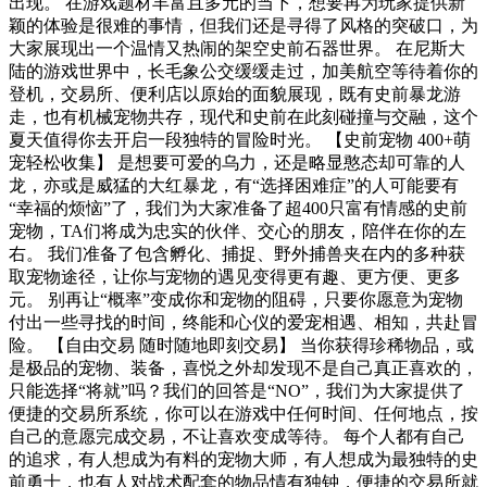
出现。 在游戏题材丰富且多元的当下，想要再为玩家提供新
颖的体验是很难的事情，但我们还是寻得了风格的突破口，为
大家展现出一个温情又热闹的架空史前石器世界。 在尼斯大
陆的游戏世界中，长毛象公交缓缓走过，加美航空等待着你的
登机，交易所、便利店以原始的面貌展现，既有史前暴龙游
走，也有机械宠物共存，现代和史前在此刻碰撞与交融，这个
夏天值得你去开启一段独特的冒险时光。 【史前宠物 400+萌
宠轻松收集】 是想要可爱的乌力，还是略显憨态却可靠的人
龙，亦或是威猛的大红暴龙，有“选择困难症”的人可能要有
“幸福的烦恼”了，我们为大家准备了超400只富有情感的史前
宠物，TA们将成为忠实的伙伴、交心的朋友，陪伴在你的左
右。 我们准备了包含孵化、捕捉、野外捕兽夹在内的多种获
取宠物途径，让你与宠物的遇见变得更有趣、更方便、更多
元。 别再让“概率”变成你和宠物的阻碍，只要你愿意为宠物
付出一些寻找的时间，终能和心仪的爱宠相遇、相知，共赴冒
险。 【自由交易 随时随地即刻交易】 当你获得珍稀物品，或
是极品的宠物、装备，喜悦之外却发现不是自己真正喜欢的，
只能选择“将就”吗？我们的回答是“NO”，我们为大家提供了
便捷的交易所系统，你可以在游戏中任何时间、任何地点，按
自己的意愿完成交易，不让喜欢变成等待。 每个人都有自己
的追求，有人想成为有料的宠物大师，有人想成为最独特的史
前勇士，也有人对战术配套的物品情有独钟，便捷的交易所就