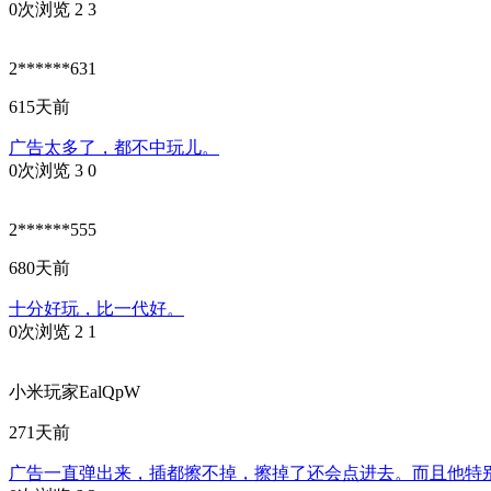
0次浏览
2
3
2******631
615天前
广告太多了，都不中玩儿。
0次浏览
3
0
2******555
680天前
十分好玩，比一代好。
0次浏览
2
1
小米玩家EalQpW
271天前
广告一直弹出来，插都擦不掉，擦掉了还会点进去。而且他特