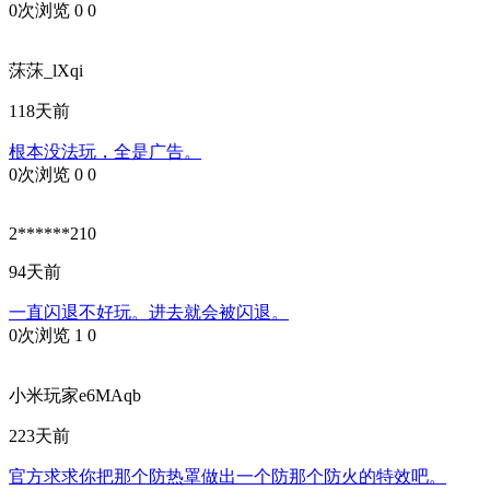
0次浏览
0
0
莯莯_lXqi
118天前
根本没法玩，全是广告。
0次浏览
0
0
2******210
94天前
一直闪退不好玩。进去就会被闪退。
0次浏览
1
0
小米玩家e6MAqb
223天前
官方求求你把那个防热罩做出一个防那个防火的特效吧。