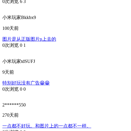
0次浏览
6
3
小米玩家Bkkbx9
100天前
图片是从正版图片p上去的
0次浏览
0
1
小米玩家tdSUFJ
9天前
特别好玩没有广告😁😁
0次浏览
0
0
2******550
270天前
一点都不好玩。和图片上的一点都不一样。