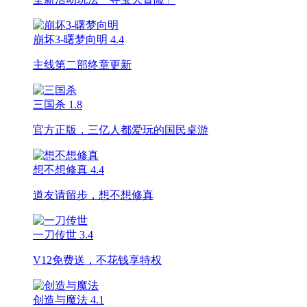
崩坏3-曙梦向明
4.4
主线第二部终章更新
三国杀
1.8
官方正版，三亿人都爱玩的国民桌游
想不想修真
4.4
道友请留步，想不想修真
一刀传世
3.4
V12免费送，不花钱享特权
创造与魔法
4.1