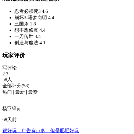
忍者必须死3
4.6
崩坏3-曙梦向明
4.4
三国杀
1.8
想不想修真
4.4
一刀传世
3.4
创造与魔法
4.1
玩家评价
写评论
2.3
58人
全部评分(58)
热门
|
最新
|
最赞
杨亚锋pj
68天前
很好玩，广告有点多，但是肥肥好玩