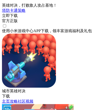
英雄对决，打败敌人攻占基地！
塔防
卡通
策略
立即下载
官方正版
使用小米游戏中心APP
下载
，领丰富游戏
福利
及
礼包
城市英雄对决
下载
主页
攻略
社区
视频