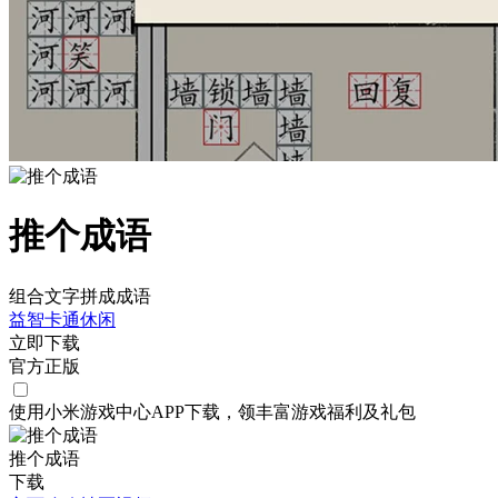
推个成语
组合文字拼成成语
益智
卡通
休闲
立即下载
官方正版
使用小米游戏中心APP
下载
，领丰富游戏
福利
及
礼包
推个成语
下载