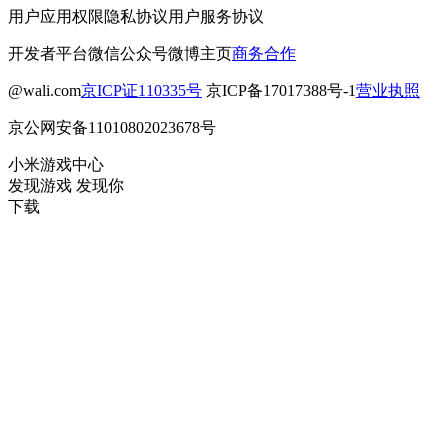
用户应用权限
隐私协议
用户服务协议
开发者平台
微信公众号
微博主页
商务合作
@wali.com
京ICP证110335号
京ICP备17017388号-1
营业执照
京公网安备11010802023678号
小米游戏中心
发现游戏 发现你
下载