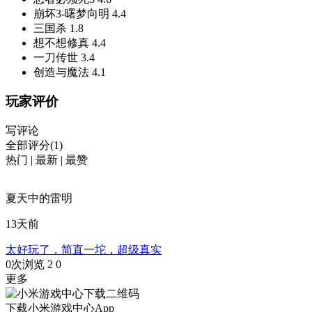
崩坏3-曙梦向明
4.4
三国杀
1.8
想不想修真
4.4
一刀传世
3.4
创造与魔法
4.1
玩家评价
写评论
全部评分(1)
热门
|
最新
|
最赞
夏天中的雷明
13天前
太好玩了，简直一坨，超级真实
0次浏览
2
0
更多
下载小米游戏中心App