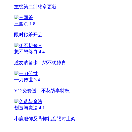
主线第二部终章更新
三国杀
1.8
限时秒杀开启
想不想修真
4.4
道友请留步，想不想修真
一刀传世
3.4
V12免费送，不花钱享特权
创造与魔法
4.1
小鹿服饰及背饰礼盒限时上架