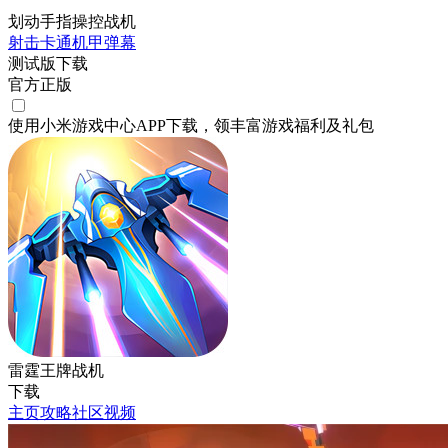
划动手指操控战机
射击
卡通
机甲
弹幕
测试版下载
官方正版
使用小米游戏中心APP
下载
，领丰富游戏
福利
及
礼包
雷霆王牌战机
下载
主页
攻略
社区
视频