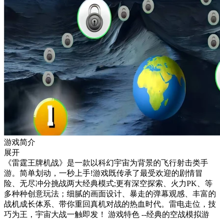
游戏简介
展开
《雷霆王牌机战》是一款以科幻宇宙为背景的飞行射击类手
游。简单划动，一秒上手!游戏既传承了最受欢迎的剧情冒
险、无尽冲分挑战两大经典模式;更有深空探索、火力PK、等
多种种创意玩法；细腻的画面设计、暴走的弹幕观感、丰富的
战机成长体系、带你重回真机对战的热血时代。雷电走位，技
巧为王，宇宙大战一触即发！ 游戏特色 --经典的空战模拟游