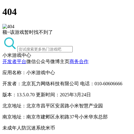
404
额~该游戏暂时找不到了
小米游戏中心
开发者平台
微信公众号
微博主页
商务合作
应用名称：小米游戏中心
开发者：北京瓦力网络科技有限公司 电话：010-60606666
版本：13.5.0.70 更新时间：2025年3月24日
北京地址：北京市昌平区安居路小米智慧产业园
南京地址：南京市建邺区永初路37号小米华东总部
未成年人防沉迷系统
米币