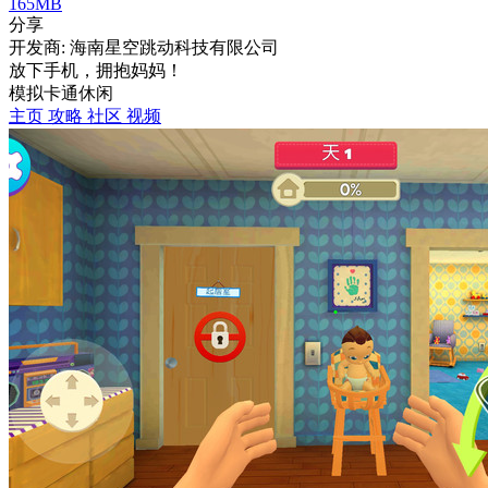
165MB
分享
开发商: 海南星空跳动科技有限公司
放下手机，拥抱妈妈！
模拟
卡通
休闲
主页
攻略
社区
视频