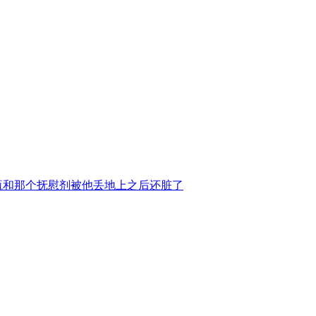
奶瓶和那个抚慰剂被他丢地上之后还脏了