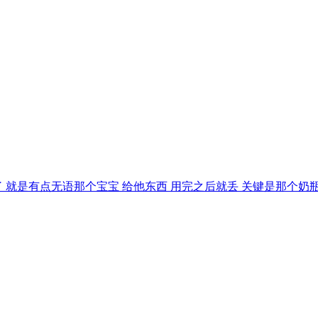
了 就是有点无语那个宝宝 给他东西 用完之后就丢 关键是那个