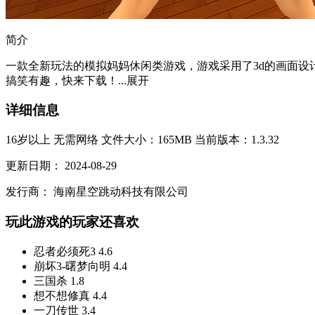
简介
一款全新玩法的模拟妈妈休闲类游戏，游戏采用了3d的画面
搞笑有趣，快来下载！...
展开
详细信息
16岁以上
无需网络
文件大小：165MB
当前版本：1.3.32
更新日期：
2024-08-29
发行商：
海南星空跳动科技有限公司
玩此游戏的玩家还喜欢
忍者必须死3
4.6
崩坏3-曙梦向明
4.4
三国杀
1.8
想不想修真
4.4
一刀传世
3.4