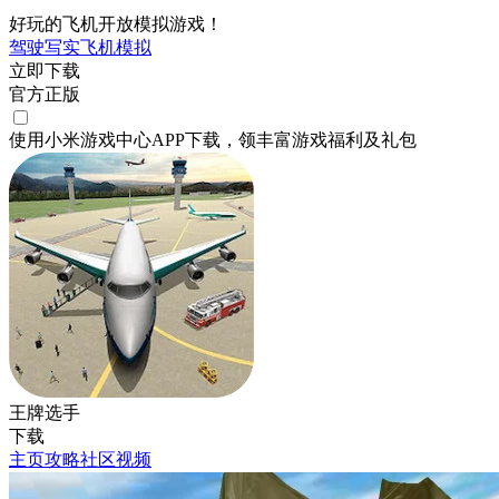
好玩的飞机开放模拟游戏！
驾驶
写实
飞机
模拟
立即下载
官方正版
使用小米游戏中心APP
下载
，领丰富游戏
福利
及
礼包
王牌选手
下载
主页
攻略
社区
视频