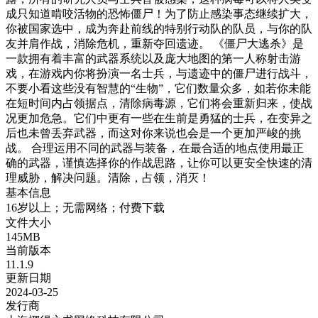
成只知道啃咬活物的恐怖僵尸！为了防止感染事态继续扩大，
你被国家选中，成为奔赴前线的特别行动队的队员，与你的队
友并肩作战，消除危机，重新夺回遗迹。 《僵尸大逃杀》是
一款拥有着丰富的武器系统以及庞大地图的第一人称射击游
戏，在游戏内你将扮演一名士兵，与遗迹中的僵尸进行战斗，
不要小看这些没有智慧的“生物”，它们数量众多，如若你未能
在短时间内占领据点，清除病毒源，它们将会重新归来，使战
况更加危急。它们中更有一些在生前是勇猛的士兵，在变异之
后也未曾丢弃武器，而这对你来说也会是一个更加严峻的挑
战。 合理运用不同的武器与装备，在最合适的地点使用最正
确的武器，谨慎选择你的作战思路，让你可以更安全快速的清
理威胁，解决问题。清除，占领，消灭！
基本信息
16岁以上；无需网络；付费下载
文件大小
145MB
当前版本
11.1.9
更新日期
2024-03-25
发行商