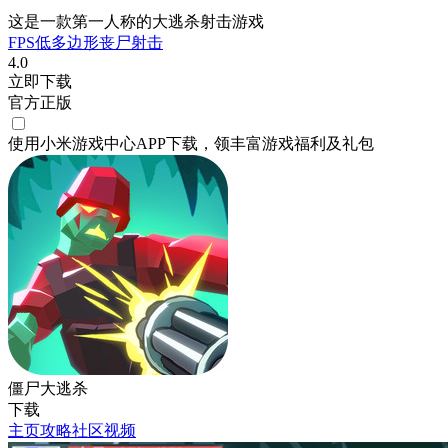
这是一款第一人称的大逃杀射击游戏
FPS
低多边形
丧尸
射击
4.0
立即下载
官方正版
使用小米游戏中心APP
下载
，领丰富游戏
福利
及
礼包
僵尸大逃杀
下载
主页
攻略
社区
视频