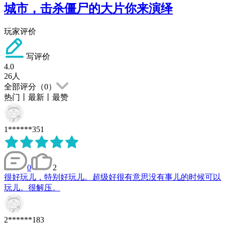
城市，击杀僵尸的大片你来演绎
玩家评价
写评价
4.0
26
人
全部评分（
0
）
热门
丨
最新
丨
最赞
1******351
0
2
很好玩儿，特别好玩儿。超级好很有意思没有事儿的时候可以
玩儿。很解压。
2******183