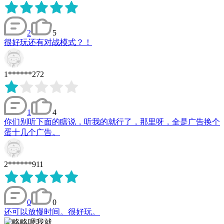
2
5
很好玩还有对战模式？！
1******272
1
4
你们别听下面的瞎说，听我的就行了，那里呀，全是广告换个
蛋十几个广告。
2******911
0
0
还可以放慢时间。很好玩。