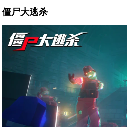
僵尸大逃杀