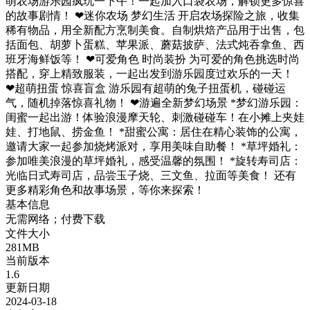
萌农场游乐园疯玩一下午！一起加入口袋农场，解锁更多惊喜
的故事剧情！ ❤迷你农场 梦幻生活 开启农场探险之旅，收集
稀有物品，用全新配方烹制美食。自制烘焙产品用于出售，包
括面包、胡萝卜蛋糕、苹果派、蘑菇披萨、法式炖吞拿鱼、西
班牙海鲜饭等！ ❤可爱角色 时尚装扮 为可爱的角色挑选时尚
搭配，穿上精致服装，一起出发到游乐园度过欢乐的一天！
❤超萌扭蛋 惊喜盲盒 游乐园有超萌的兔子扭蛋机，碰碰运
气，随机掉落惊喜礼物！ ❤游遍全新梦幻场景 *梦幻游乐园：
闺蜜一起出游！体验浪漫摩天轮、刺激碰碰车！在小摊上夹娃
娃、打地鼠、捞金鱼！ *甜蜜公寓：居住在精心装饰的公寓，
邀请大家一起参加烧烤派对，享用美味自助餐！ *草坪婚礼：
参加唯美浪漫的草坪婚礼，感受温馨的氛围！ *旋转寿司店：
光临日式寿司店，品尝玉子烧、三文鱼、拉面等美食！ 还有
更多精彩角色和故事场景，等你来探索！
基本信息
无需网络；付费下载
文件大小
281MB
当前版本
1.6
更新日期
2024-03-18