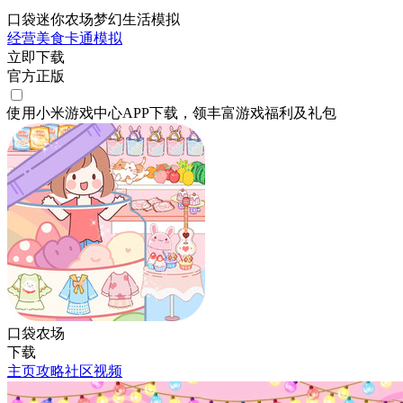
口袋迷你农场梦幻生活模拟
经营
美食
卡通
模拟
立即下载
官方正版
使用小米游戏中心APP
下载
，领丰富游戏
福利
及
礼包
口袋农场
下载
主页
攻略
社区
视频