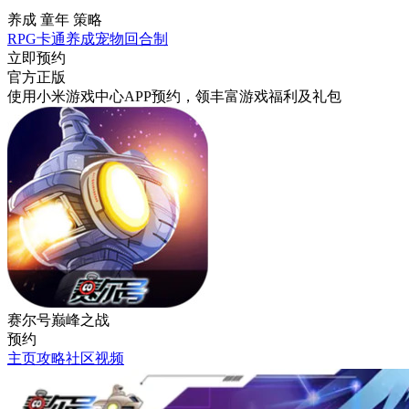
养成 童年 策略
RPG
卡通
养成
宠物
回合制
立即预约
官方正版
使用小米游戏中心APP
预约
，领丰富游戏
福利
及
礼包
赛尔号巅峰之战
预约
主页
攻略
社区
视频