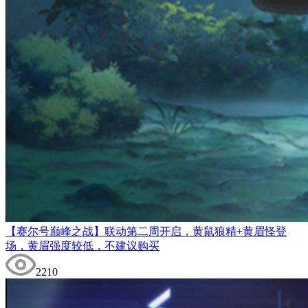
【赛尔号巅峰之战】联动第二周开启，黄鼠狼精+黄眉怪登
场，黄眉强度较低，不建议购买
2210