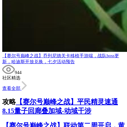
【赛尔号巅峰之战】乔列尼德关卡移植手游端，战队boss更
新，哈迪斯开放兑换，七夕活动预告
944
社区精选
查看全部
攻略
【赛尔号巅峰之战】平民精灵速通
8.15量子回廊叠加域-动域干涉
【赛尔号巅峰之战】联动第二周开启，黄