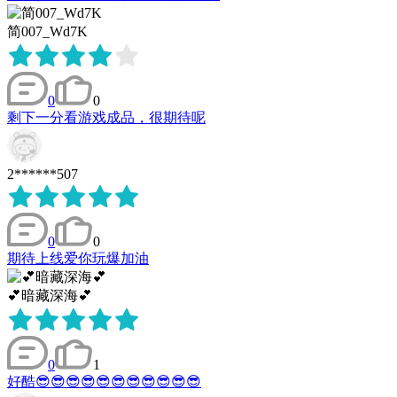
简007_Wd7K
0
0
剩下一分看游戏成品，很期待呢
2******507
0
0
期待上线爱你玩爆加油
💕暗藏深海💕
0
1
好酷😎😎😎😎😎😎😎😎😎😎😎