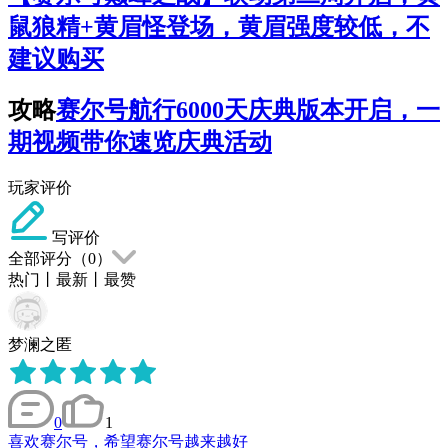
鼠狼精+黄眉怪登场，黄眉强度较低，不
建议购买
攻略
赛尔号航行6000天庆典版本开启，一
期视频带你速览庆典活动
玩家评价
写评价
全部评分（
0
）
热门
丨
最新
丨
最赞
梦澜之匿
0
1
喜欢赛尔号，希望赛尔号越来越好