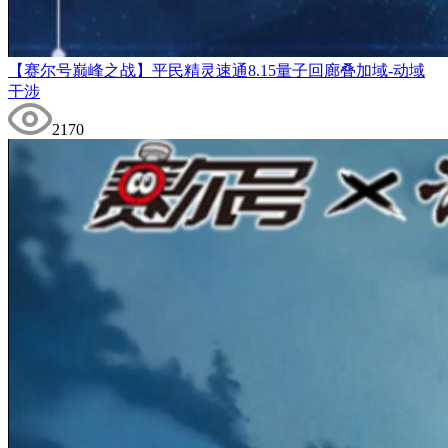
【赛尔号巅峰之战】平民精灵速通8.15量子回廊叠加域-动域
干涉
2170