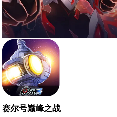
赛尔号巅峰之战