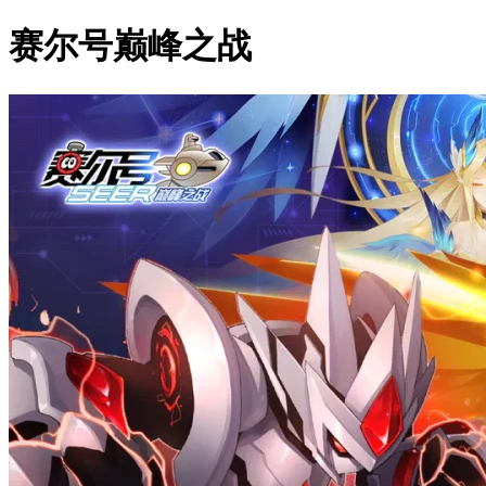
赛尔号巅峰之战