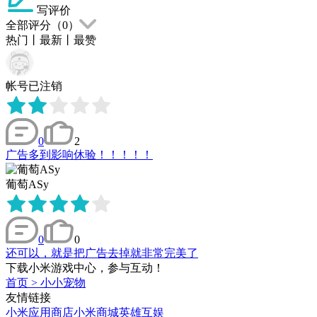
写评价
全部评分（
0
）
热门
丨
最新
丨
最赞
帐号已注销
0
2
广告多到影响休验！！！！！
葡萄ASy
0
0
还可以，就是把广告去掉就非常完美了
下载小米游戏中心，参与互动！
首页
>
小小宠物
友情链接
小米应用商店
小米商城
英雄互娱