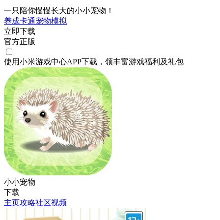
一只陪你慢慢长大的小小宠物！
养成
卡通
宠物
模拟
立即下载
官方正版
使用小米游戏中心APP
下载
，领丰富游戏
福利
及
礼包
小小宠物
下载
主页
攻略
社区
视频