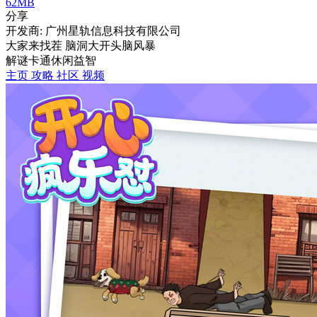
62MB
分享
开发商: 广州星轨信息科技有限公司
大家来找茬 脑洞大开头脑风暴
解谜
卡通
休闲
益智
主页
攻略
社区
视频