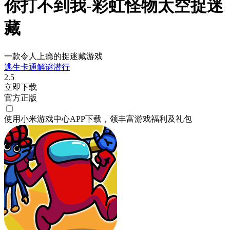
你打不到我-彩虹怪物太空捉迷
藏
一款令人上瘾的捉迷藏游戏
逃生
卡通
解谜
潜行
2.5
立即下载
官方正版
使用小米游戏中心APP
下载
，领丰富游戏
福利
及
礼包