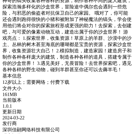
神奇的镐头收集各种各样的资源，制作各种不同的庞大建筑，
探索浩瀚多样化的沙盒世界，冒险途中偶尔也会遇到一些危
险，与邪恶的偷盗者对抗保卫自己的家园。 哦对了，你可能
还会遇到跑得很快的小猪和被附加了神秘魔法的镐头，学会使
用他们将会对你的探索旅程形成更强的助力！去探索，去创建
吧，与可爱的像素动物互动，建造出属于你的沙盒世界！ 游
戏亮点： 1.探索世界，收集资源！草原上的羊群、沙漠中的沙
土、丛林的树木甚至海底的珊瑚都是宝贵的资源，探索沙盒世
界，收集资源壮大自己！ 2.模拟制造，建造家园！建造房子和
制作各种各样庞大的建筑，制造各种各样的道具，搭建专属于
你的沙盒世界！ 3.遇见美好，无畏冒险！去世界探索吧，遇见
各种各样的野生动物，碰到羊群甚至你还可以去薅羊毛！
基本信息
12岁以上；需要网络；付费下载
文件大小
161MB
当前版本
1.0.1
更新日期
2024-03-22
发行商
深圳佳翮网络科技有限公司