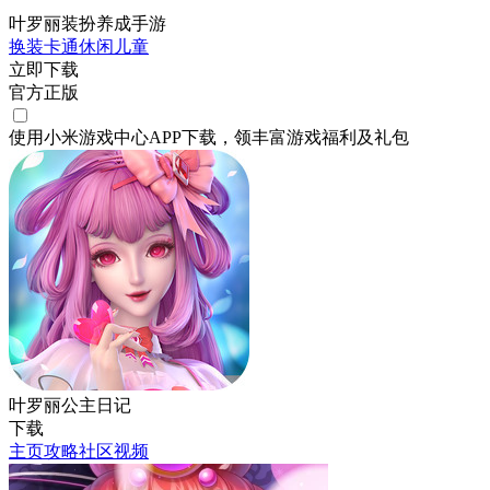
叶罗丽装扮养成手游
换装
卡通
休闲
儿童
立即下载
官方正版
使用小米游戏中心APP
下载
，领丰富游戏
福利
及
礼包
叶罗丽公主日记
下载
主页
攻略
社区
视频