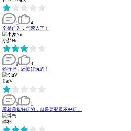
1******908
1
4
全是广告，气死人了！
小梦Nu
0
3
还行吧，还挺好玩的！
伤uV
0
1
看着是挺好玩的，但是要登录不好玩。
缚朽