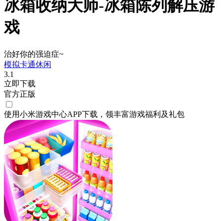
冰箱收纳大师-冰箱陈列解压游
戏
治好你的强迫症~
模拟
卡通
休闲
3.1
立即下载
官方正版
使用小米游戏中心APP
下载
，领丰富游戏
福利
及
礼包