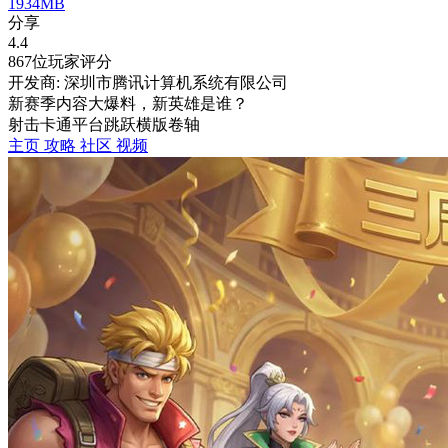
1934MB
分享
4.4
867位玩家评分
开发商: 深圳市腾讯计算机系统有限公司
新赛季内容大爆料，新英雄是谁？
射击
卡通
平台跳跃
横版卷轴
主页
攻略
社区
视频