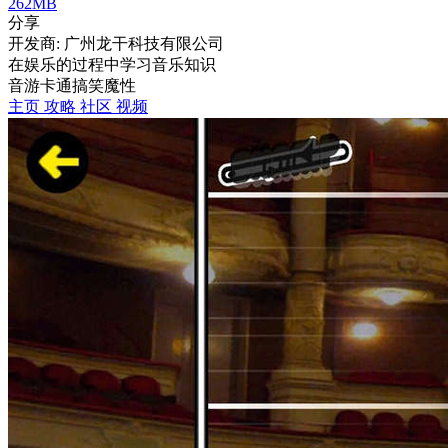
262MB
分享
开发商: 广州龙干科技有限公司
在娱乐的过程中学习音乐知识
音游
卡通
搞笑
魔性
主页
攻略
社区
视频