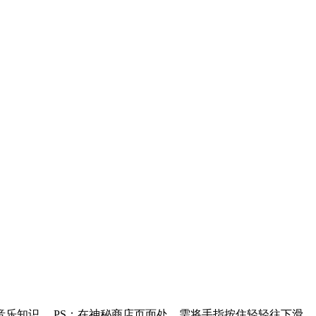
乐知识。 PS：在神秘商店页面处，需将手指按住轻轻往下滑