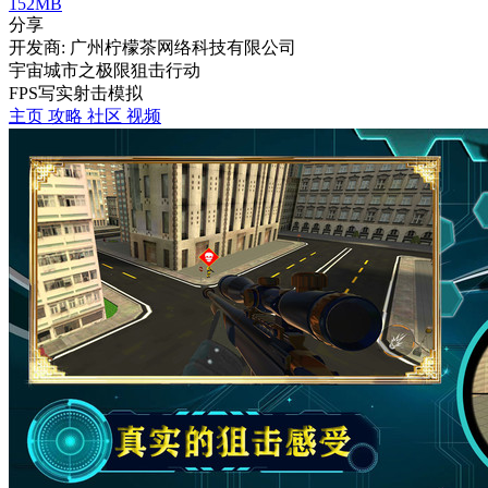
152MB
分享
开发商: 广州柠檬茶网络科技有限公司
宇宙城市之极限狙击行动
FPS
写实
射击
模拟
主页
攻略
社区
视频