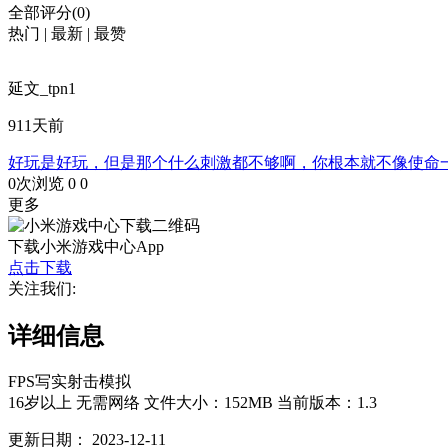
全部评分(0)
热门
|
最新
|
最赞
延文_tpn1
911天前
好玩是好玩，但是那个什么刺激都不够啊，你根本就不像使命
0次浏览
0
0
更多
下载小米游戏中心App
点击下载
关注我们:
详细信息
FPS
写实
射击
模拟
16岁以上
无需网络
文件大小：152MB
当前版本：1.3
更新日期：
2023-12-11