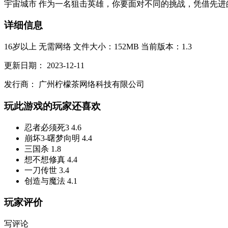
宇宙城市 作为一名狙击英雄，你要面对不同的挑战，凭借先进的狙
详细信息
16岁以上
无需网络
文件大小：152MB
当前版本：1.3
更新日期：
2023-12-11
发行商：
广州柠檬茶网络科技有限公司
玩此游戏的玩家还喜欢
忍者必须死3
4.6
崩坏3-曙梦向明
4.4
三国杀
1.8
想不想修真
4.4
一刀传世
3.4
创造与魔法
4.1
玩家评价
写评论