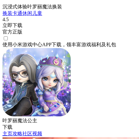
沉浸式体验叶罗丽魔法换装
换装
卡通
休闲
儿童
4.5
立即下载
官方正版
使用小米游戏中心APP
下载
，领丰富游戏
福利
及
礼包
叶罗丽魔法公主
下载
主页
攻略
社区
视频