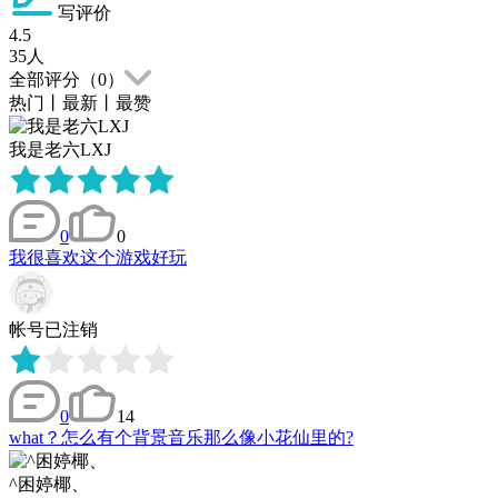
写评价
4.5
35
人
全部评分（
0
）
热门
丨
最新
丨
最赞
我是老六LXJ
0
0
我很喜欢这个游戏好玩
帐号已注销
0
14
what？怎么有个背景音乐那么像小花仙里的?
^困婷椰、