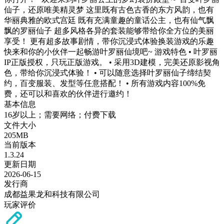
仙子，还原唯美精灵梦 这里既有古色古香的东方风韵，也有
华丽典雅的欧式宫廷 既有充满童趣的童话公主，也有仙气飘
飘的罗丽仙子 超多风格各异的套装能够带给你全方位的美丽
享受！ 更有超多故事剧情，带你沉浸式体验换装游戏的乐趣
快来和你的小伙伴一起畅游叶罗丽仙境吧~ 游戏特色 • 叶罗丽
IP正版授权，只玩正版游戏。 • 采用3D建模，完美还原影视角
色，带给你沉浸式体验！ • 可以随意选择叶罗丽仙子缔结契
约，百变服装、发型等任意搭配！ • 所有游戏内容100%免
费，还可以和喜欢的伙伴进行邀约！
基本信息
16岁以上；需要网络；付费下载
文件大小
205MB
当前版本
1.3.24
更新日期
2026-06-15
发行商
成都益果龙和科技有限公司
玩家评价