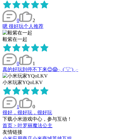
0
2
嗯 很好玩个人推荐
毅紫在一起
0
1
真的好玩到停不下来😊😱╮(‵▽′)╭
小米玩家YQoLKV
1
0
很好，很好玩，很好玩
下载小米游戏中心，参与互动！
首页
>
叶罗丽魔法公主
友情链接
小米应用商店
小米商城
英雄互娱