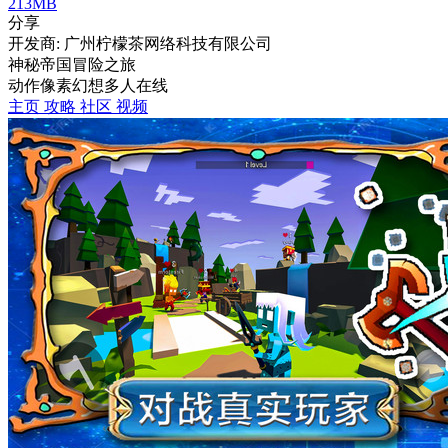
213MB
分享
开发商: 广州柠檬茶网络科技有限公司
神秘帝国冒险之旅
动作
像素
幻想
多人在线
主页
攻略
社区
视频