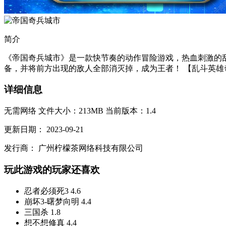
简介
《帝国奇兵城市》是一款快节奏的动作冒险游戏，热血刺激的
备，并将前方出现的敌人全部消灭掉，成为王者！ 【乱斗英雄奇
详细信息
无需网络
文件大小：213MB
当前版本：1.4
更新日期：
2023-09-21
发行商：
广州柠檬茶网络科技有限公司
玩此游戏的玩家还喜欢
忍者必须死3
4.6
崩坏3-曙梦向明
4.4
三国杀
1.8
想不想修真
4.4