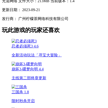
无需网络
文件大小：213MB
当前版本：1.4
更新日期：
2023-09-21
发行商：
广州柠檬茶网络科技有限公司
玩此游戏的玩家还喜欢
忍者必须死3
4.6
全新活动玩法「寻宝大冒险」
崩坏3-曙梦向明
4.4
主线第二部终章更新
三国杀
1.8
限时秒杀开启