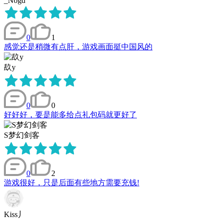
_Nogd
0
1
感觉还是稍微有点肝，游戏画面挺中国风的
镹y
0
0
好好好，要是能多给点礼包码就更好了
S梦幻剑客
0
2
游戏很好，只是后面有些地方需要充钱!
Kiss丿