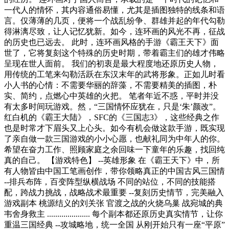
一代人的情怀，其内容通俗易懂，尤其是插图独特的线条和语
言。仅薄薄的几页，便将一个战乱纷争、群雄并起的年代勾勒
得淋漓尽致，让人记忆犹新。如今，连环画的风光不再，征战
的历史也已远去。 此时，连环画风格的手游《霸王天下》面
世了，它将复刻这个特殊的历史时期，带着霸主们的雄才伟略
呈现在世人面前。 我们的初衷是最大程度地还原历史人物，
用传统的工笔来勾勒活跃在东汉末年的武将形象。正如儿时看
小人书的心情：不需要华丽的辞藻，不需要精美的插图，朴
实、简约，点燃心中英雄的火把。 笔者年近不惑，平时并没
有太多时间玩游戏。然，“三国情怀应犹在，只是‘朱’颜改”。
红白机的《霸王大陆》，SFC的《三国志3》，这些经典之作
也是时常才下眉头又上心头。如今有机会做这款手游，既实现
了亲自做一款三国游戏的小小心愿，也献礼同为中年人的你。
希望在奋力工作、照顾家庭之余回味一下童年的乐趣，找回纯
真的自己。 【游戏特色】 --英雄形象 在《霸王天下》中，所
有人物皆由中国工笔画创作，带你领略真正的中国古风三国情
--排兵布阵，百变阵型纵横战场 不同的站位，不同的技能搭
配，跨战力挑战，战略战术最重要 --复刻历史情节，完美融入
游戏副本 桃源结义的刘关张 官渡之战的火烧乌巢 战宛城的典
韦舍身救主 ..................... 每个副本都还原历史真实情节，让你
重温三国经典 --攻城略地，统一全国 从刚开始只有一座“平原”