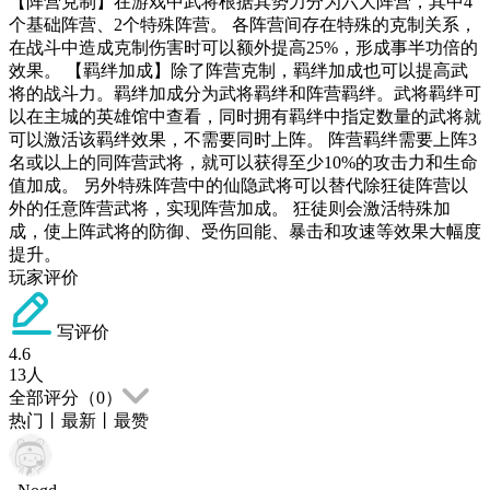
【阵营克制】在游戏中武将根据其势力分为六大阵营，其中4
个基础阵营、2个特殊阵营。 各阵营间存在特殊的克制关系，
在战斗中造成克制伤害时可以额外提高25%，形成事半功倍的
效果。 【羁绊加成】除了阵营克制，羁绊加成也可以提高武
将的战斗力。羁绊加成分为武将羁绊和阵营羁绊。武将羁绊可
以在主城的英雄馆中查看，同时拥有羁绊中指定数量的武将就
可以激活该羁绊效果，不需要同时上阵。 阵营羁绊需要上阵3
名或以上的同阵营武将，就可以获得至少10%的攻击力和生命
值加成。 另外特殊阵营中的仙隐武将可以替代除狂徒阵营以
外的任意阵营武将，实现阵营加成。 狂徒则会激活特殊加
成，使上阵武将的防御、受伤回能、暴击和攻速等效果大幅度
提升。
玩家评价
写评价
4.6
13
人
全部评分（
0
）
热门
丨
最新
丨
最赞