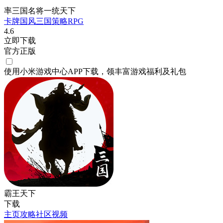
率三国名将一统天下
卡牌
国风
三国
策略
RPG
4.6
立即下载
官方正版
使用小米游戏中心APP
下载
，领丰富游戏
福利
及
礼包
霸王天下
下载
主页
攻略
社区
视频