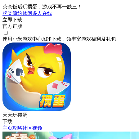
茶余饭后玩掼蛋，游戏不再一缺三！
牌类
简约
休闲
多人在线
立即下载
官方正版
使用小米游戏中心APP
下载
，领丰富游戏
福利
及
礼包
天天玩掼蛋
下载
主页
攻略
社区
视频