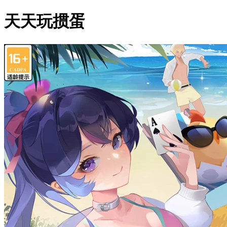
天天玩掼蛋