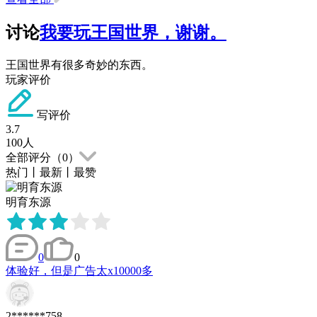
讨论
我要玩王国世界，谢谢。
王国世界有很多奇妙的东西。
玩家评价
写评价
3.7
100
人
全部评分（
0
）
热门
丨
最新
丨
最赞
明育东源
0
0
体验好，但是广告太x10000多
2******758