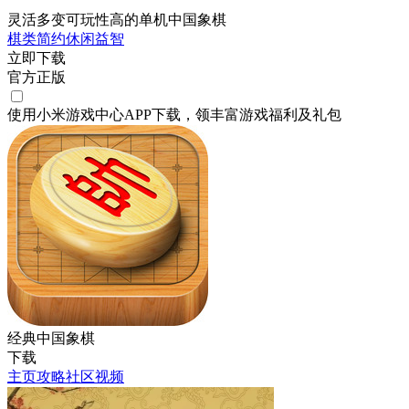
灵活多变可玩性高的单机中国象棋
棋类
简约
休闲
益智
立即下载
官方正版
使用小米游戏中心APP
下载
，领丰富游戏
福利
及
礼包
经典中国象棋
下载
主页
攻略
社区
视频