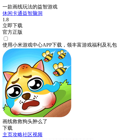
一款画线玩法的益智游戏
休闲
卡通
益智
脑洞
1.8
立即下载
官方正版
使用小米游戏中心APP
下载
，领丰富游戏
福利
及
礼包
画线救救狗头肿么了
下载
主页
攻略
社区
视频