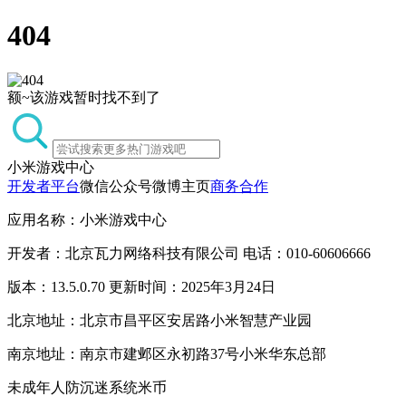
404
额~该游戏暂时找不到了
小米游戏中心
开发者平台
微信公众号
微博主页
商务合作
应用名称：小米游戏中心
开发者：北京瓦力网络科技有限公司 电话：010-60606666
版本：13.5.0.70 更新时间：2025年3月24日
北京地址：北京市昌平区安居路小米智慧产业园
南京地址：南京市建邺区永初路37号小米华东总部
未成年人防沉迷系统
米币