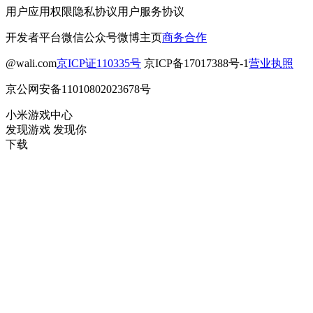
用户应用权限
隐私协议
用户服务协议
开发者平台
微信公众号
微博主页
商务合作
@wali.com
京ICP证110335号
京ICP备17017388号-1
营业执照
京公网安备11010802023678号
小米游戏中心
发现游戏 发现你
下载