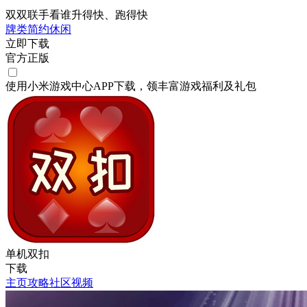
双双联手看谁升得快、跑得快
牌类
简约
休闲
立即下载
官方正版
使用小米游戏中心APP
下载
，领丰富游戏
福利
及
礼包
单机双扣
下载
主页
攻略
社区
视频