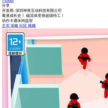
150MB
分享
开发商: 深圳神兽互动科技有限公司
毒液成长史！ 磁流体变身超级特工！
动作
卡通
休闲
益智
主页
攻略
社区
视频