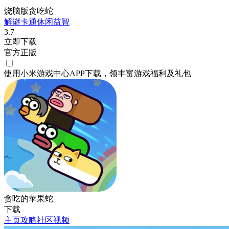
烧脑版贪吃蛇
解谜
卡通
休闲
益智
3.7
立即下载
官方正版
使用小米游戏中心APP
下载
，领丰富游戏
福利
及
礼包
贪吃的苹果蛇
下载
主页
攻略
社区
视频