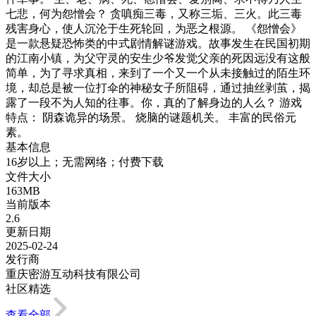
七悲，何为怨憎会？ 贪嗔痴三毒，又称三垢、三火。此三毒
残害身心，使人沉沦于生死轮回，为恶之根源。 《怨憎会》
是一款悬疑恐怖类的中式剧情解谜游戏。故事发生在民国初期
的江南小镇，为父守灵的安生少爷发觉父亲的死因远没有这般
简单，为了寻求真相，来到了一个又一个从未接触过的陌生环
境，却总是被一位打伞的神秘女子所阻碍，通过抽丝剥茧，揭
露了一段不为人知的往事。你，真的了解身边的人么？ 游戏
特点： 阴森诡异的场景。 烧脑的谜题机关。 丰富的民俗元
素。
基本信息
16岁以上；无需网络；付费下载
文件大小
163MB
当前版本
2.6
更新日期
2025-02-24
发行商
重庆密游互动科技有限公司
社区精选
查看全部