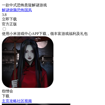
一款中式恐怖悬疑解谜游戏
解谜
烧脑
恐怖
国风
3.8
立即下载
官方正版
使用小米游戏中心APP
下载
，领丰富游戏
福利
及
礼包
怨憎会
下载
主页
攻略
社区
视频