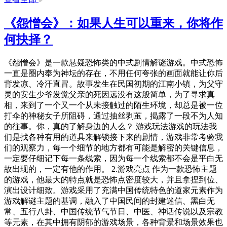
《怨憎会》：如果人生可以重来，你将作
何抉择？
《怨憎会》是一款悬疑恐怖类的中式剧情解谜游戏。中式恐怖
一直是圈内奉为神坛的存在，不用任何夸张的画面就能让你后
背发凉、冷汗直冒。故事发生在民国初期的江南小镇，为父守
灵的安生少爷发觉父亲的死因远没有这般简单，为了寻求真
相，来到了一个又一个从未接触过的陌生环境，却总是被一位
打伞的神秘女子所阻碍，通过抽丝剥茧，揭露了一段不为人知
的往事。你，真的了解身边的人么？ 游戏玩法游戏的玩法我
们是找各种有用的道具来解锁接下来的剧情，游戏非常考验我
们的观察力，每一个细节的地方都有可能是解密的关键信息，
一定要仔细记下每一条线索，因为每一个线索都不会是平白无
故出现的，一定有他的作用。 2.游戏亮点 作为一款恐怖主题
的游戏，他最大的特点就是恐怖点密度较大，并且拿捏到位、
演出设计细致。游戏采用了充满中国传统特色的道家元素作为
游戏解谜主题的基调，融入了中国民间的封建迷信、黑白无
常、五行八卦、中国传统节气节日、中医、神话传说以及宗教
等元素，在其中拥有阴郁的游戏场景，各种背景和场景效果也