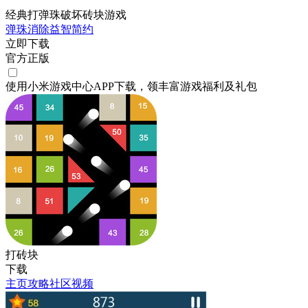
经典打弹珠破坏砖块游戏
弹珠
消除
益智
简约
立即下载
官方正版
使用小米游戏中心APP
下载
，领丰富游戏
福利
及
礼包
打砖块
下载
主页
攻略
社区
视频