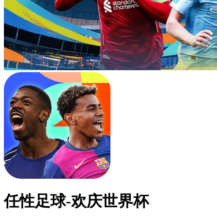
任性足球-欢庆世界杯