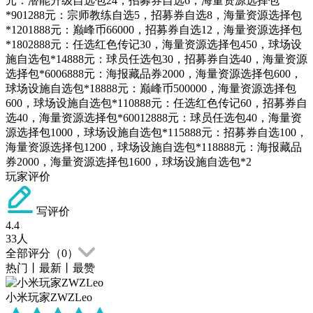
元：潜能升级自选包24，招募券自选6，海量资源选择包
*901288元：宗师教练自选5，招募券自选8，海量资源选择包
*1201888元：巅峰币66000，招募券自选12，海量资源选择包
*1802888元：任选红色传记30，海量资源选择包450，球场设
施自选包*14888元：球员任选包30，招募券自选40，海量资源
选择包*6006888元：海报藏品券2000，海量资源选择包600，
球场设施自选包*18888元：巅峰币500000，海量资源选择包
600，球场设施自选包*110888元：任选红色传记60，招募券自
选40，海量资源选择包*60012888元：球员任选包40，海量资
源选择包1000，球场设施自选包*115888元：招募券自选100，
海量资源选择包1200，球场设施自选包*118888元：海报藏品
券2000，海量资源选择包1600，球场设施自选包*2
玩家评价
写评价
4.4
33
人
全部评分（
0
）
热门
丨
最新
丨
最赞
小米玩家ZWZLeo