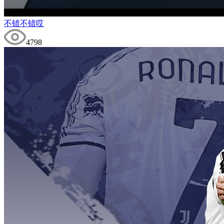
不错不错哎
4798