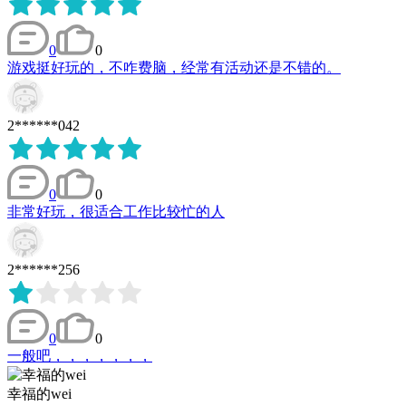
0
0
游戏挺好玩的，不咋费脑，经常有活动还是不错的。
2******042
0
0
非常好玩，很适合工作比较忙的人
2******256
0
0
一般吧，，，，，，，
幸福的wei