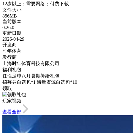
12岁以上；需要网络；付费下载
文件大小
856MB
当前版本
0.26.0
更新日期
2026-04-29
开发商
时年体育
发行商
上海时年体育科技有限公司
福利礼包
任性足球八月暑期补给礼包
招募券自选包*1 海量资源自选包*10
领取
玩家视频
查看全部