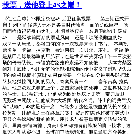
投票，送他登上4S之巅！
《任性足球》3S限定突破4S·后卫征集投票——第三期正式开
启！ 剩下的候选人无不是各自时代独当一面的防线巨星，他
们同样值得跻身4S之列。本期最终仅有一名后卫能够升级成
4S——是延续前两期的票选风向，还是上演逆袭翻盘的好
戏？一切悬念，都将由你的每一次投票来亲手书写。 本期投
票名单：卡福、拉莫斯、费迪南德、坎贝尔、麦孔。 卡福 他
是桑巴足球最稳重的压舱石，也是世界杯决赛场上唯一三次登
场的传奇队长。卡福的右路走廊永远不知疲倦——从本方禁区
到对手底线，他用无解的体能和精准的传中定义了进攻型边后
卫的终极模板 拉莫斯 如果你需要一个能在93分钟用头球把球
队从地狱拉回人间的男人，答案只有一个——塞尔吉奥·拉莫
斯。他是欧冠决赛的上帝，是国家德比的死神，是世界杯之巅
的斗士。118粒进球，让他成为欧洲足坛历史第一带刀后卫；
无数场生死战，让他成为“大场面”的代名词。斗士的词典里没
有“认输”，4S的最后一席，怎能少了这位最铁血的队长？投下
拉莫斯，让绝境之王在终章加冕！ 费迪南德 他打破了英式中
卫只会头球和铲断的偏见，用技术与智慧重新定义防线的优
雅。里奥·费迪南德，身高1米89却拥有前锋般的脚下技术，速
度惊人却从容不迫，出球如中场般精准。他是曼联六夺英超、