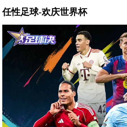
任性足球-欢庆世界杯